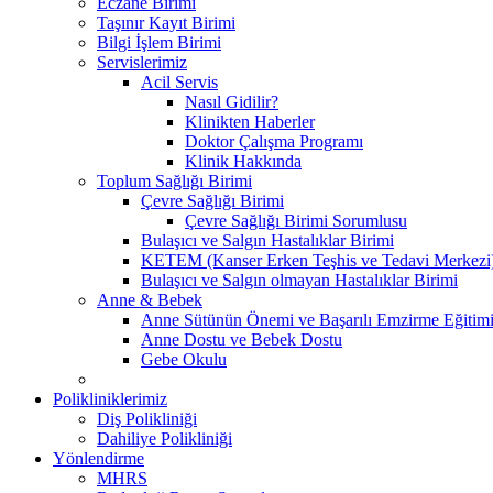
Eczane Birimi
Taşınır Kayıt Birimi
Bilgi İşlem Birimi
Servislerimiz
Acil Servis
Nasıl Gidilir?
Klinikten Haberler
Doktor Çalışma Programı
Klinik Hakkında
Toplum Sağlığı Birimi
Çevre Sağlığı Birimi
Çevre Sağlığı Birimi Sorumlusu
Bulaşıcı ve Salgın Hastalıklar Birimi
KETEM (Kanser Erken Teşhis ve Tedavi Merkezi
Bulaşıcı ve Salgın olmayan Hastalıklar Birimi
Anne & Bebek
Anne Sütünün Önemi ve Başarılı Emzirme Eğitim
Anne Dostu ve Bebek Dostu
Gebe Okulu
Polikliniklerimiz
Diş Polikliniği
Dahiliye Polikliniği
Yönlendirme
MHRS