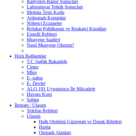
Radyoloji Rapor Sonuçları
Laboratuvar Tetkik Sonuçları
Medula Tesis Kodu
Anlaşmalı Kurumlar
Nöbetçi Eczaneler
Refakat Politikamız ve Reakatçi Kuralları
Engelli Rehberi
Muayene Saatleri
Nasıl Muayene Olurum?
Hızlı Bağlantılar
T.C Sağlık Bakanlığı
Cimer
Mhrs
E- nabız
E- Devlet
ALO 191 Uyuşturucu İle Mücadele
Havanı Koru
Sabim
İletişim / Ulaşım
Telefon Rehberi
Ulaşım
Halk Otobüsü Güzergah ve Durak Bilgileri
Harita
Otopark Alanları