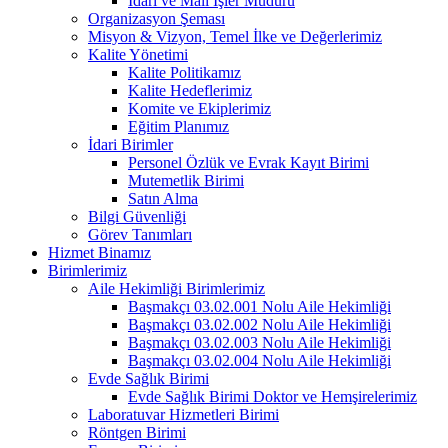
İdari ve Mali İşler Müdürü
Organizasyon Şeması
Misyon & Vizyon, Temel İlke ve Değerlerimiz
Kalite Yönetimi
Kalite Politikamız
Kalite Hedeflerimiz
Komite ve Ekiplerimiz
Eğitim Planımız
İdari Birimler
Personel Özlük ve Evrak Kayıt Birimi
Mutemetlik Birimi
Satın Alma
Bilgi Güvenliği
Görev Tanımları
Hizmet Binamız
Birimlerimiz
Aile Hekimliği Birimlerimiz
Başmakçı 03.02.001 Nolu Aile Hekimliği
Başmakçı 03.02.002 Nolu Aile Hekimliği
Başmakçı 03.02.003 Nolu Aile Hekimliği
Başmakçı 03.02.004 Nolu Aile Hekimliği
Evde Sağlık Birimi
Evde Sağlık Birimi Doktor ve Hemşirelerimiz
Laboratuvar Hizmetleri Birimi
Röntgen Birimi