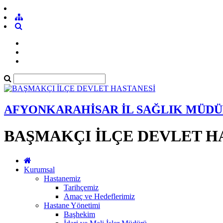
AFYONKARAHİSAR İL SAĞLIK MÜD
BAŞMAKÇI İLÇE DEVLET H
Kurumsal
Hastanemiz
Tarihçemiz
Amaç ve Hedeflerimiz
Hastane Yönetimi
Başhekim