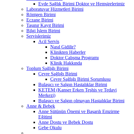
Evde Sağlık Birimi Doktor ve Hemşirelerimiz
Laboratuvar Hizmetleri Birimi
Röntgen Birimi
Eczane Birimi
Taşınır Kayıt Birimi
Bilgi İşlem Birimi
Servislerimiz
Acil Servis
Nasıl Gidilir?
Klinikten Haberler
Doktor Çalışma Programı
Klinik Hakkında
Toplum Sağlığı Birimi
Çevre Sağlığı Birimi
Çevre Sağlığı Birimi Sorumlusu
Bulaşıcı ve Salgın Hastalıklar Birimi
KETEM (Kanser Erken Teşhis ve Tedavi
Merkezi)
Bulaşıcı ve Salgın olmayan Hastalıklar Birimi
Anne & Bebek
Anne Sütünün Önemi ve Başarılı Emzirme
Eğitimi
Anne Dostu ve Bebek Dostu
Gebe Okulu