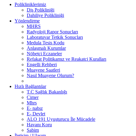
Polikliniklerimiz
Diş Polikliniği
Dahiliye Polikliniği
Yönlendirme
MHRS
Radyoloji Rapor Sonuçları
Laboratuvar Tetkik Sonuçları
Medula Tesis Kodu
Anlaşmalı Kurumlar
Nöbetçi Eczaneler
Refakat Politikamız ve Reakatçi Kuralları
Engelli Rehberi
Muayene Saatleri
Nasıl Muayene Olurum?
Hızlı Bağlantılar
T.C Sağlık Bakanlığı
Cimer
Mhrs
E- nabız
E- Devlet
ALO 191 Uyuşturucu İle Mücadele
Havanı Koru
Sabim
İletişim / Ulaşım