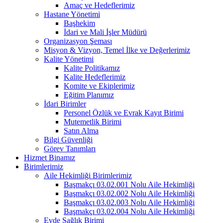
Amaç ve Hedeflerimiz
Hastane Yönetimi
Başhekim
İdari ve Mali İşler Müdürü
Organizasyon Şeması
Misyon & Vizyon, Temel İlke ve Değerlerimiz
Kalite Yönetimi
Kalite Politikamız
Kalite Hedeflerimiz
Komite ve Ekiplerimiz
Eğitim Planımız
İdari Birimler
Personel Özlük ve Evrak Kayıt Birimi
Mutemetlik Birimi
Satın Alma
Bilgi Güvenliği
Görev Tanımları
Hizmet Binamız
Birimlerimiz
Aile Hekimliği Birimlerimiz
Başmakçı 03.02.001 Nolu Aile Hekimliği
Başmakçı 03.02.002 Nolu Aile Hekimliği
Başmakçı 03.02.003 Nolu Aile Hekimliği
Başmakçı 03.02.004 Nolu Aile Hekimliği
Evde Sağlık Birimi