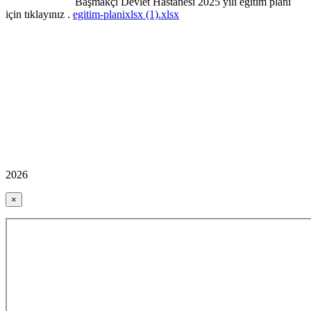
Başmakçı Devlet Hastanesi 2025 yılı eğitim planı
için tıklayınız .
egitim-planixlsx (1).xlsx
2026
×