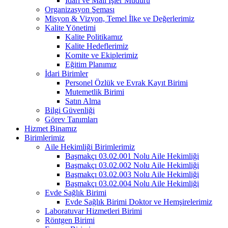
İdari ve Mali İşler Müdürü
Organizasyon Şeması
Misyon & Vizyon, Temel İlke ve Değerlerimiz
Kalite Yönetimi
Kalite Politikamız
Kalite Hedeflerimiz
Komite ve Ekiplerimiz
Eğitim Planımız
İdari Birimler
Personel Özlük ve Evrak Kayıt Birimi
Mutemetlik Birimi
Satın Alma
Bilgi Güvenliği
Görev Tanımları
Hizmet Binamız
Birimlerimiz
Aile Hekimliği Birimlerimiz
Başmakçı 03.02.001 Nolu Aile Hekimliği
Başmakçı 03.02.002 Nolu Aile Hekimliği
Başmakçı 03.02.003 Nolu Aile Hekimliği
Başmakçı 03.02.004 Nolu Aile Hekimliği
Evde Sağlık Birimi
Evde Sağlık Birimi Doktor ve Hemşirelerimiz
Laboratuvar Hizmetleri Birimi
Röntgen Birimi