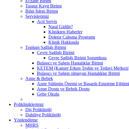
Eczane Birimi
Taşınır Kayıt Birimi
Bilgi İşlem Birimi
Servislerimiz
Acil Servis
Nasıl Gidilir?
Klinikten Haberler
Doktor Çalışma Programı
Klinik Hakkında
Toplum Sağlığı Birimi
Çevre Sağlığı Birimi
Çevre Sağlığı Birimi Sorumlusu
Bulaşıcı ve Salgın Hastalıklar Birimi
KETEM (Kanser Erken Teşhis ve Tedavi Merkezi
Bulaşıcı ve Salgın olmayan Hastalıklar Birimi
Anne & Bebek
Anne Sütünün Önemi ve Başarılı Emzirme Eğitim
Anne Dostu ve Bebek Dostu
Gebe Okulu
Polikliniklerimiz
Diş Polikliniği
Dahiliye Polikliniği
Yönlendirme
MHRS