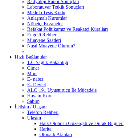
Radyoloji Rapor Sonuçları
Laboratuvar Tetkik Sonuçları
Medula Tesis Kodu
Anlaşmalı Kurumlar
Nöbetçi Eczaneler
Refakat Politikamız ve Reakatçi Kuralları
Engelli Rehberi
Muayene Saatleri
Nasıl Muayene Olurum?
Hızlı Bağlantılar
T.C Sağlık Bakanlığı
Cimer
Mhrs
E- nabız
E- Devlet
ALO 191 Uyuşturucu İle Mücadele
Havanı Koru
Sabim
İletişim / Ulaşım
Telefon Rehberi
Ulaşım
Halk Otobüsü Güzergah ve Durak Bilgileri
Harita
Otopark Alanları