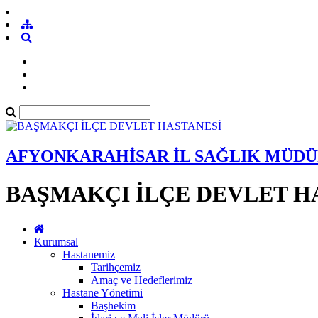
AFYONKARAHİSAR İL SAĞLIK MÜD
BAŞMAKÇI İLÇE DEVLET H
Kurumsal
Hastanemiz
Tarihçemiz
Amaç ve Hedeflerimiz
Hastane Yönetimi
Başhekim