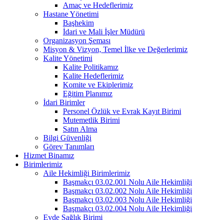
Amaç ve Hedeflerimiz
Hastane Yönetimi
Başhekim
İdari ve Mali İşler Müdürü
Organizasyon Şeması
Misyon & Vizyon, Temel İlke ve Değerlerimiz
Kalite Yönetimi
Kalite Politikamız
Kalite Hedeflerimiz
Komite ve Ekiplerimiz
Eğitim Planımız
İdari Birimler
Personel Özlük ve Evrak Kayıt Birimi
Mutemetlik Birimi
Satın Alma
Bilgi Güvenliği
Görev Tanımları
Hizmet Binamız
Birimlerimiz
Aile Hekimliği Birimlerimiz
Başmakçı 03.02.001 Nolu Aile Hekimliği
Başmakçı 03.02.002 Nolu Aile Hekimliği
Başmakçı 03.02.003 Nolu Aile Hekimliği
Başmakçı 03.02.004 Nolu Aile Hekimliği
Evde Sağlık Birimi