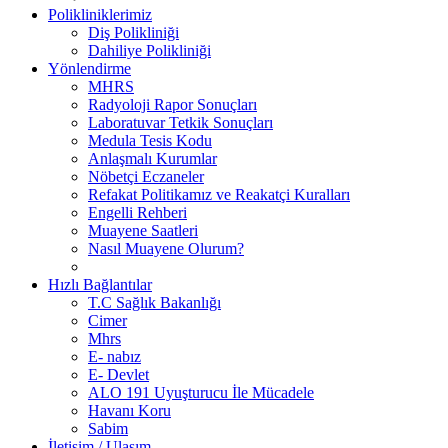
Polikliniklerimiz
Diş Polikliniği
Dahiliye Polikliniği
Yönlendirme
MHRS
Radyoloji Rapor Sonuçları
Laboratuvar Tetkik Sonuçları
Medula Tesis Kodu
Anlaşmalı Kurumlar
Nöbetçi Eczaneler
Refakat Politikamız ve Reakatçi Kuralları
Engelli Rehberi
Muayene Saatleri
Nasıl Muayene Olurum?
Hızlı Bağlantılar
T.C Sağlık Bakanlığı
Cimer
Mhrs
E- nabız
E- Devlet
ALO 191 Uyuşturucu İle Mücadele
Havanı Koru
Sabim
İletişim / Ulaşım