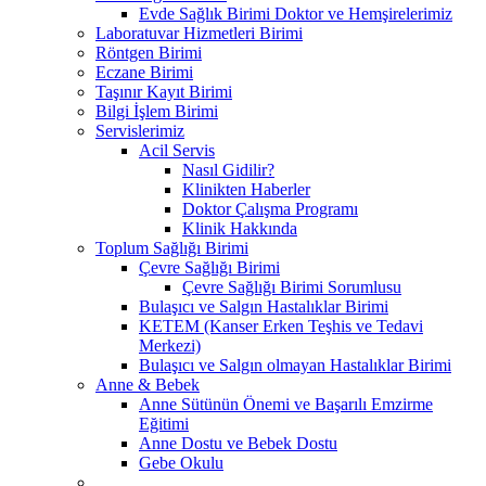
Evde Sağlık Birimi Doktor ve Hemşirelerimiz
Laboratuvar Hizmetleri Birimi
Röntgen Birimi
Eczane Birimi
Taşınır Kayıt Birimi
Bilgi İşlem Birimi
Servislerimiz
Acil Servis
Nasıl Gidilir?
Klinikten Haberler
Doktor Çalışma Programı
Klinik Hakkında
Toplum Sağlığı Birimi
Çevre Sağlığı Birimi
Çevre Sağlığı Birimi Sorumlusu
Bulaşıcı ve Salgın Hastalıklar Birimi
KETEM (Kanser Erken Teşhis ve Tedavi
Merkezi)
Bulaşıcı ve Salgın olmayan Hastalıklar Birimi
Anne & Bebek
Anne Sütünün Önemi ve Başarılı Emzirme
Eğitimi
Anne Dostu ve Bebek Dostu
Gebe Okulu