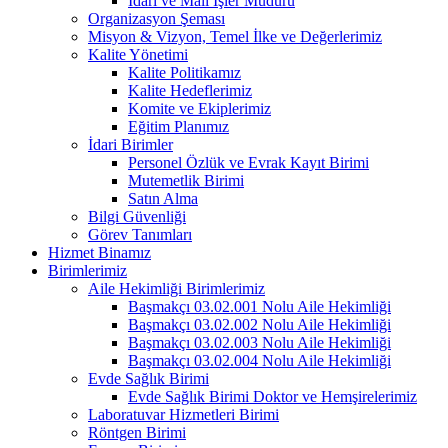
İdari ve Mali İşler Müdürü
Organizasyon Şeması
Misyon & Vizyon, Temel İlke ve Değerlerimiz
Kalite Yönetimi
Kalite Politikamız
Kalite Hedeflerimiz
Komite ve Ekiplerimiz
Eğitim Planımız
İdari Birimler
Personel Özlük ve Evrak Kayıt Birimi
Mutemetlik Birimi
Satın Alma
Bilgi Güvenliği
Görev Tanımları
Hizmet Binamız
Birimlerimiz
Aile Hekimliği Birimlerimiz
Başmakçı 03.02.001 Nolu Aile Hekimliği
Başmakçı 03.02.002 Nolu Aile Hekimliği
Başmakçı 03.02.003 Nolu Aile Hekimliği
Başmakçı 03.02.004 Nolu Aile Hekimliği
Evde Sağlık Birimi
Evde Sağlık Birimi Doktor ve Hemşirelerimiz
Laboratuvar Hizmetleri Birimi
Röntgen Birimi