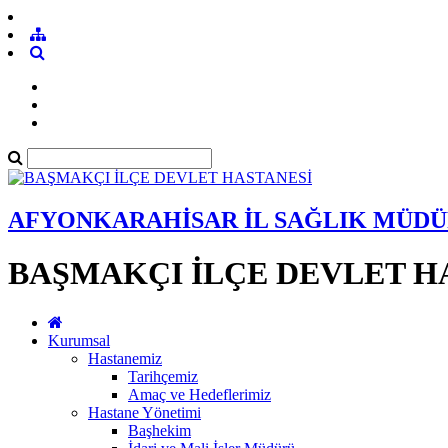
AFYONKARAHİSAR İL SAĞLIK MÜD
BAŞMAKÇI İLÇE DEVLET H
Kurumsal
Hastanemiz
Tarihçemiz
Amaç ve Hedeflerimiz
Hastane Yönetimi
Başhekim