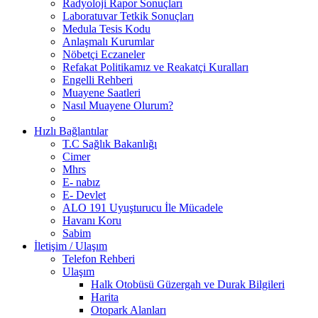
Radyoloji Rapor Sonuçları
Laboratuvar Tetkik Sonuçları
Medula Tesis Kodu
Anlaşmalı Kurumlar
Nöbetçi Eczaneler
Refakat Politikamız ve Reakatçi Kuralları
Engelli Rehberi
Muayene Saatleri
Nasıl Muayene Olurum?
Hızlı Bağlantılar
T.C Sağlık Bakanlığı
Cimer
Mhrs
E- nabız
E- Devlet
ALO 191 Uyuşturucu İle Mücadele
Havanı Koru
Sabim
İletişim / Ulaşım
Telefon Rehberi
Ulaşım
Halk Otobüsü Güzergah ve Durak Bilgileri
Harita
Otopark Alanları