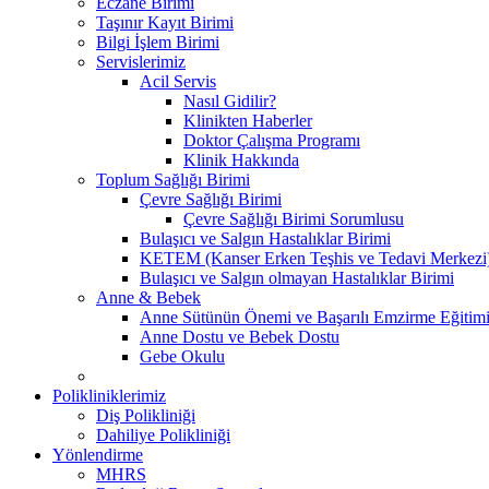
Eczane Birimi
Taşınır Kayıt Birimi
Bilgi İşlem Birimi
Servislerimiz
Acil Servis
Nasıl Gidilir?
Klinikten Haberler
Doktor Çalışma Programı
Klinik Hakkında
Toplum Sağlığı Birimi
Çevre Sağlığı Birimi
Çevre Sağlığı Birimi Sorumlusu
Bulaşıcı ve Salgın Hastalıklar Birimi
KETEM (Kanser Erken Teşhis ve Tedavi Merkezi
Bulaşıcı ve Salgın olmayan Hastalıklar Birimi
Anne & Bebek
Anne Sütünün Önemi ve Başarılı Emzirme Eğitim
Anne Dostu ve Bebek Dostu
Gebe Okulu
Polikliniklerimiz
Diş Polikliniği
Dahiliye Polikliniği
Yönlendirme
MHRS