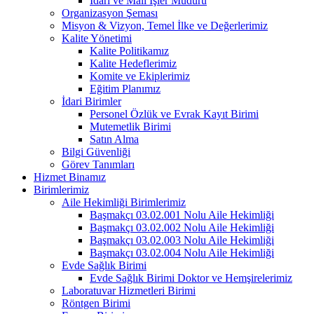
İdari ve Mali İşler Müdürü
Organizasyon Şeması
Misyon & Vizyon, Temel İlke ve Değerlerimiz
Kalite Yönetimi
Kalite Politikamız
Kalite Hedeflerimiz
Komite ve Ekiplerimiz
Eğitim Planımız
İdari Birimler
Personel Özlük ve Evrak Kayıt Birimi
Mutemetlik Birimi
Satın Alma
Bilgi Güvenliği
Görev Tanımları
Hizmet Binamız
Birimlerimiz
Aile Hekimliği Birimlerimiz
Başmakçı 03.02.001 Nolu Aile Hekimliği
Başmakçı 03.02.002 Nolu Aile Hekimliği
Başmakçı 03.02.003 Nolu Aile Hekimliği
Başmakçı 03.02.004 Nolu Aile Hekimliği
Evde Sağlık Birimi
Evde Sağlık Birimi Doktor ve Hemşirelerimiz
Laboratuvar Hizmetleri Birimi
Röntgen Birimi