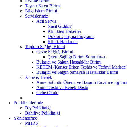
Eczane Birimi
Taşınır Kayıt Birimi
Bilgi İşlem Birimi
Servislerimiz
Acil Servis
Nasıl Gidilir?
Klinikten Haberler
Doktor Çalışma Programı
Klinik Hakkında
Toplum Sağlığı Birimi
Çevre Sağlığı Birimi
Çevre Sağlığı Birimi Sorumlusu
Bulaşıcı ve Salgın Hastalıklar Birimi
KETEM (Kanser Erken Teşhis ve Tedavi Merkezi
Bulaşıcı ve Salgın olmayan Hastalıklar Birimi
Anne & Bebek
Anne Sütünün Önemi ve Başarılı Emzirme Eğitim
Anne Dostu ve Bebek Dostu
Gebe Okulu
Polikliniklerimiz
Diş Polikliniği
Dahiliye Polikliniği
Yönlendirme
MHRS