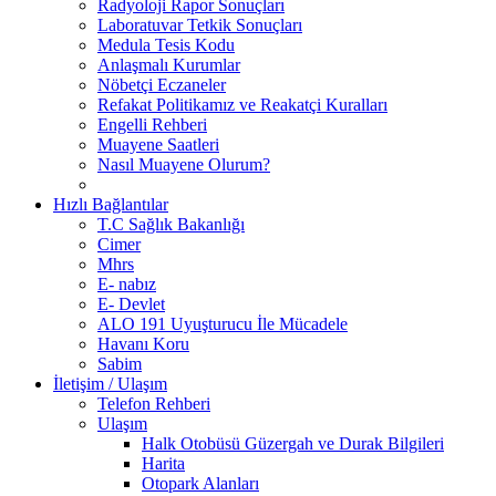
Radyoloji Rapor Sonuçları
Laboratuvar Tetkik Sonuçları
Medula Tesis Kodu
Anlaşmalı Kurumlar
Nöbetçi Eczaneler
Refakat Politikamız ve Reakatçi Kuralları
Engelli Rehberi
Muayene Saatleri
Nasıl Muayene Olurum?
Hızlı Bağlantılar
T.C Sağlık Bakanlığı
Cimer
Mhrs
E- nabız
E- Devlet
ALO 191 Uyuşturucu İle Mücadele
Havanı Koru
Sabim
İletişim / Ulaşım
Telefon Rehberi
Ulaşım
Halk Otobüsü Güzergah ve Durak Bilgileri
Harita
Otopark Alanları