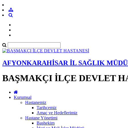
AFYONKARAHİSAR İL SAĞLIK MÜD
BAŞMAKÇI İLÇE DEVLET H
Kurumsal
Hastanemiz
Tarihçemiz
Amaç ve Hedeflerimiz
Hastane Yönetimi
Başhekim